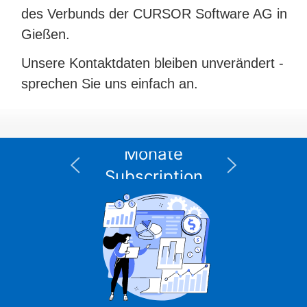
des Verbunds der CURSOR Software AG in
Gießen.
Unsere Kontaktdaten bleiben unverändert -
sprechen Sie uns einfach an.
Die XPS Data Suite
I
für Informix – 12
n
Monate
Subscription
einschließlich
integriertem DBMS