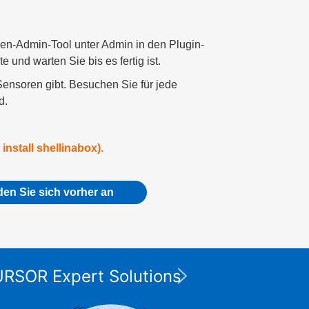
n-Admin-Tool unter Admin in den Plugin-
nd warten Sie bis es fertig ist.
Sensoren gibt. Besuchen Sie für jede
d.
nstall shellinabox).
en Sie sich vorher an
Die XP
CURSOR Expert Solutions