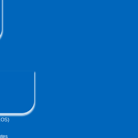
(EOS)
otes