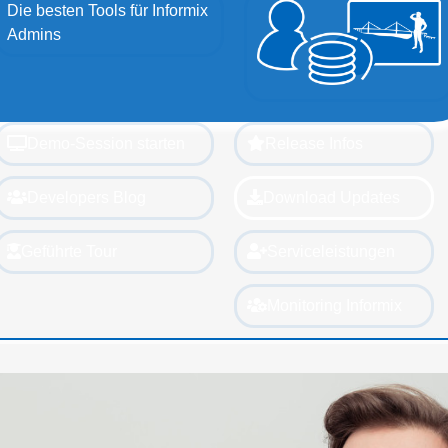
Die besten Tools für Informix
Admins
Demo-Session starten
Release Infos
Developers Blog
Download Updates
Geführte Tour
Serviceleistungen
Monitoring Informix