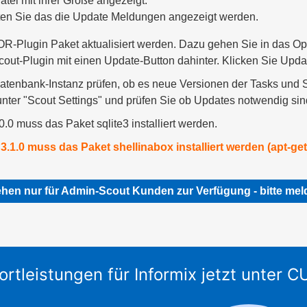
Datei mit ihrer Größe angezeigt.
rten Sie das die Update Meldungen angezeigt werden.
lugin Paket aktualisiert werden. Dazu gehen Sie in das Ope
-Plugin mit einen Update-Button dahinter. Klicken Sie Update u
 Datenbank-Instanz prüfen, ob es neue Versionen der Tasks und 
unter "Scout Settings" und prüfen Sie ob Updates notwendig sin
0 muss das Paket sqlite3 installiert werden.
.0 muss das Paket shellinabox installiert werden (apt-get i
hen nur für Admin-Scout Kunden zur Verfügung - bitte meld
ortleistungen für Informix jetzt unter 