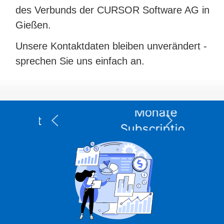
des Verbunds der CURSOR Software AG in
Gießen.
Unsere Kontaktdaten bleiben unverändert -
sprechen Sie uns einfach an.
Die XPS Data Suite
I
für Informix – 12
n
Monate
Subscription
einschließlich
integriertem DBMS