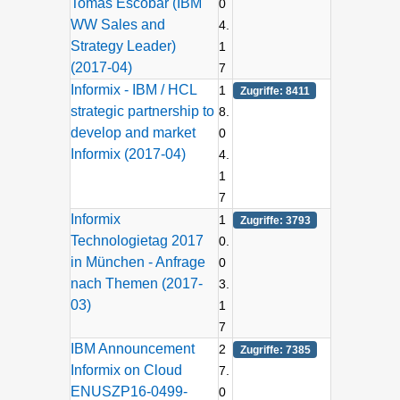
Tomas Escobar (IBM
0
WW Sales and
4.
Strategy Leader)
1
(2017-04)
7
Informix - IBM / HCL
1
Zugriffe: 8411
strategic partnership to
8.
develop and market
0
Informix (2017-04)
4.
1
7
Informix
1
Zugriffe: 3793
Technologietag 2017
0.
in München - Anfrage
0
nach Themen (2017-
3.
03)
1
7
IBM Announcement
2
Zugriffe: 7385
Informix on Cloud
7.
ENUSZP16-0499-
0