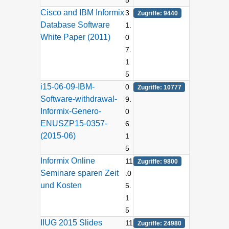
5
Cisco and IBM Informix
3
Zugriffe: 9440
Database Software
1.
White Paper (2011)
0
7.
1
5
i15-06-09-IBM-
0
Zugriffe: 10777
Software-withdrawal-
9.
Informix-Genero-
0
ENUSZP15-0357-
6.
(2015-06)
1
5
Informix Online
11
Zugriffe: 9800
Seminare sparen Zeit
.0
und Kosten
5.
1
5
IIUG 2015 Slides
11
Zugriffe: 24980