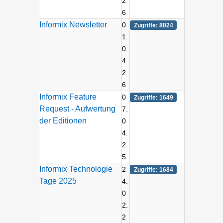
2
6
Informix Newsletter
0
Zugriffe: 8024
1.
0
4.
2
6
Informix Feature
0
Zugriffe: 1649
Request - Aufwertung
7.
der Editionen
0
4.
2
5
Informix Technologie
2
Zugriffe: 1684
Tage 2025
4.
0
2.
2