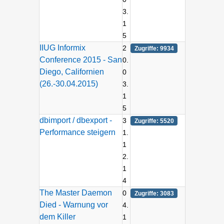
3.
1
5
IIUG Informix
2
Zugriffe: 9934
Conference 2015 - San
0.
Diego, Californien
0
(26.-30.04.2015)
3.
1
5
dbimport / dbexport -
3
Zugriffe: 5520
Performance steigern
1.
1
2.
1
4
The Master Daemon
0
Zugriffe: 3083
Died - Warnung vor
4.
dem Killer
1