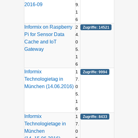
2016-09
9.
1
6
Informix on Raspberry
2
Zugriffe: 14521
Pi for Sensor Data
4.
Cache and IoT
0
Gateway
5.
1
6
Informix
1
Zugriffe: 9994
Technologietag in
7.
München (14.06.2016)
0
5.
1
6
Informix
1
Zugriffe: 8433
Technologietage in
7.
München
0