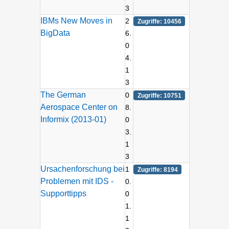
3
IBMs New Moves in
2
Zugriffe: 10456
BigData
6.
0
4.
1
3
The German
0
Zugriffe: 10751
Aerospace Center on
8.
Informix (2013-01)
0
3.
1
3
Ursachenforschung bei
1
Zugriffe: 8194
Problemen mit IDS -
0.
Supporttipps
0
1.
1