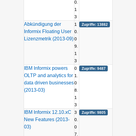
0.
1
3
Abkündigung der
1
Zugriffe: 13882
Informix Floating User
0.
Lizenzmetrik (2013-09)
0
9.
1
3
IBM Informix powers
0
Zugriffe: 9487
OLTP and analytics for
1.
data driven businesses
0
(2013-03)
8.
1
3
IBM Informix 12.10.xC
3
Zugriffe: 9805
New Features (2013-
0.
03)
0
7.