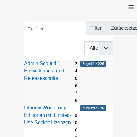
≡
Titelfilter
Filter
Zurücksetz
Anzeige #
Beiträge
Titel
Erstellungsdatum
Zugriffe
Admin-Scout 4.1 -
2
Zugriffe: 226
Entwicklungs- und
4.
Releaseschritte
0
6.
2
6
Informix Workgroup
1
Zugriffe: 126
Editionen mit Limited-
9.
Use-Socket-Lizenzen
0
6.