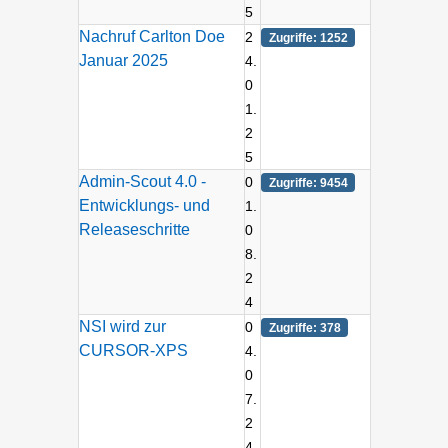
5
Nachruf Carlton Doe
2
Zugriffe: 1252
Januar 2025
4.
0
1.
2
5
Admin-Scout 4.0 -
0
Zugriffe: 9454
Entwicklungs- und
1.
Releaseschritte
0
8.
2
4
NSI wird zur
0
Zugriffe: 378
CURSOR-XPS
4.
0
7.
2
4