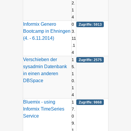
2.
1
4
Informix Genero
0
Zugriffe: 5913
Bootcamp in Ehningen
3.
(4. - 6.11.2014)
11
.1
4
Verschieben der
1
Zugriffe: 2575
sysadmin Datenbank
5.
in einen anderen
1
DBSpace
0.
1
4
Bluemix - using
1
Zugriffe: 9868
Informix TimeSeries
7.
Service
0
9.
1