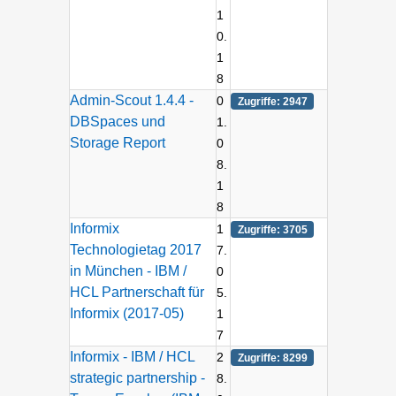
1
0.
1
8
Admin-Scout 1.4.4 -
0
Zugriffe: 2947
DBSpaces und
1.
Storage Report
0
8.
1
8
Informix
1
Zugriffe: 3705
Technologietag 2017
7.
in München - IBM /
0
HCL Partnerschaft für
5.
Informix (2017-05)
1
7
Informix - IBM / HCL
2
Zugriffe: 8299
strategic partnership -
8.