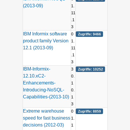
(2013-09)
1.
11
.1
3
IBM Informix software
0
Zugriffe: 9466
product family Version
1.
12.1 (2013-09)
11
.1
3
IBM-Informix-
3
Zugriffe: 10252
12.10.xC2-
0.
Enhancements-
1
Introducing-NoSQL-
0.
Capabilities-(2013-10)
1
3
Extreme warehouse
0
Zugriffe: 8859
speed for fast business
1.
decisions (2012-03)
1