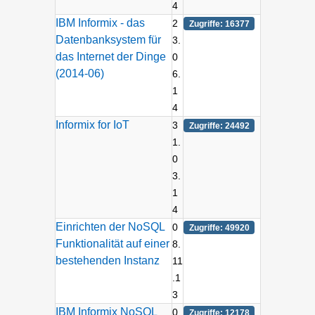
4
IBM Informix - das
2
Zugriffe: 16377
Datenbanksystem für
3.
das Internet der Dinge
0
(2014-06)
6.
1
4
Informix for IoT
3
Zugriffe: 24492
1.
0
3.
1
4
Einrichten der NoSQL
0
Zugriffe: 49920
Funktionalität auf einer
8.
bestehenden Instanz
11
.1
3
IBM Informix NoSQL
0
Zugriffe: 12178