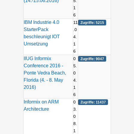
(14.-15.06.2016)
5.
1
6
IBM Industrie 4.0
11
Zugriffe: 5215
StarterPack
.0
beschleunigt IOT
4.
Umsetzung
1
6
IIUG Informix
0
Zugriffe: 9047
Conference 2016 -
5.
Ponte Vedra Beach,
0
Florida (4. - 8. May
4.
2016)
1
6
Informix on ARM
0
Zugriffe: 11437
Architecture
3.
0
8.
1