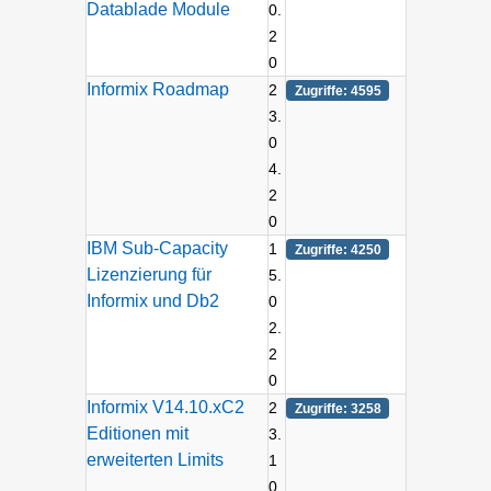
Datablade Module
0.
2
0
Informix Roadmap
2
Zugriffe: 4595
3.
0
4.
2
0
IBM Sub-Capacity
1
Zugriffe: 4250
Lizenzierung für
5.
Informix und Db2
0
2.
2
0
Informix V14.10.xC2
2
Zugriffe: 3258
Editionen mit
3.
erweiterten Limits
1
0.