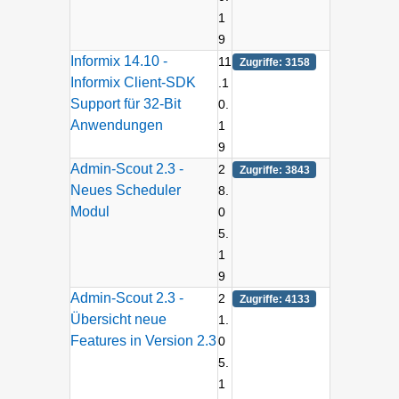
1
9
Informix 14.10 -
11
Zugriffe: 3158
Informix Client-SDK
.1
Support für 32-Bit
0.
Anwendungen
1
9
Admin-Scout 2.3 -
2
Zugriffe: 3843
Neues Scheduler
8.
Modul
0
5.
1
9
Admin-Scout 2.3 -
2
Zugriffe: 4133
Übersicht neue
1.
Features in Version 2.3
0
5.
1