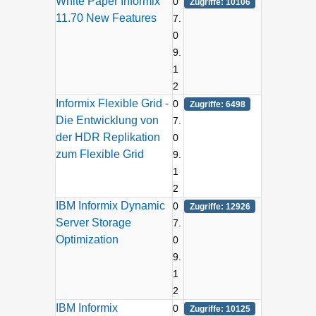
White Paper Informix
0
Zugriffe: 10106
11.70 New Features
7.
0
9.
1
2
Informix Flexible Grid -
0
Zugriffe: 6498
Die Entwicklung von
7.
der HDR Replikation
0
zum Flexible Grid
9.
1
2
IBM Informix Dynamic
0
Zugriffe: 12926
Server Storage
7.
Optimization
0
9.
1
2
IBM Informix
0
Zugriffe: 10125