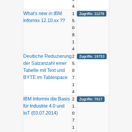
4
What's new in IBM
1
Zugriffe: 11276
Informix 12.10.xx ??
5.
0
8.
1
4
Deutliche Reduzierung
2
Zugriffe: 19753
der Satzanzahl einer
5.
Tabelle mit Text und
0
BYTE im Tablespace
7.
1
4
IBM Informix die Basis
2
Zugriffe: 7017
für Industrie 4.0 und
1.
IoT (03.07.2014)
0
7.
1