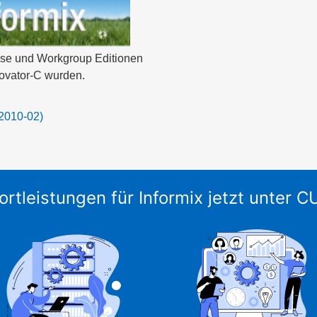
ise und Workgroup Editionen
novator-C wurden.
(2010-02)
ortleistungen für Informix jetzt unter 