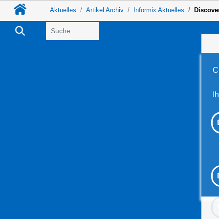
Aktuelles
Artikel Archiv
Informix Aktuelles
Discover
Suchen
C
I