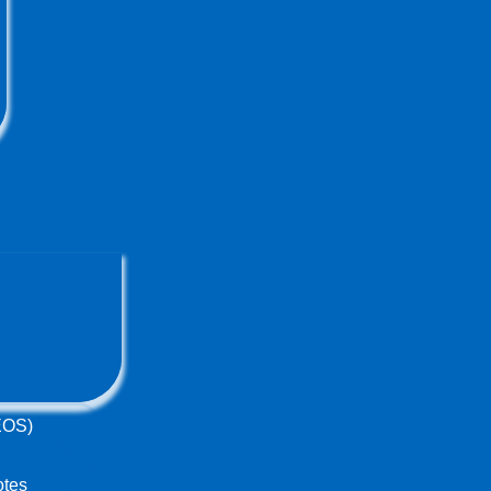
(EOS)
otes