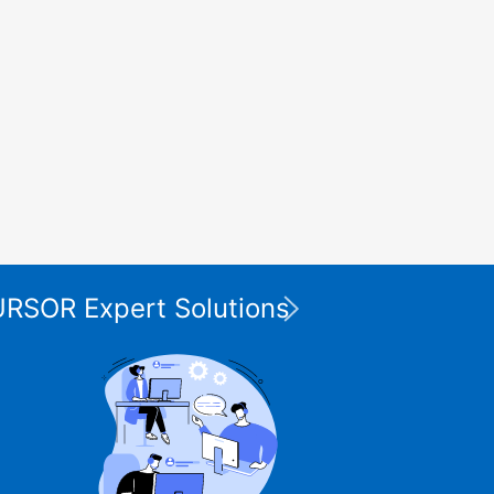
Die XP
CURSOR Expert Solutions