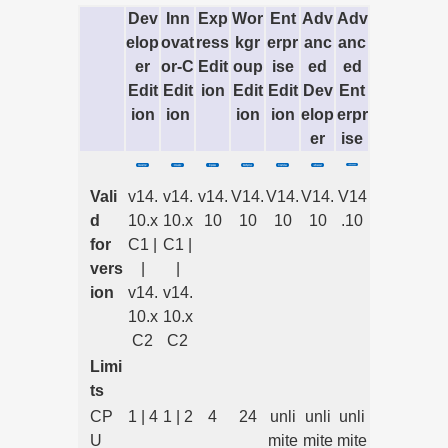
Dev
Inn
Exp
Wor
Ent
Adv
Adv
elop
ovat
ress
kgr
erpr
anc
anc
er
or-C
Edit
oup
ise
ed
ed
Edit
Edit
ion
Edit
Edit
Dev
Ent
ion
ion
ion
ion
elop
erpr
er
ise
Vali
v14.
v14.
v14.
V14.
V14.
V14.
V14
d
10.x
10.x
10
10
10
10
.10
for
C1 |
C1 |
vers
|
|
ion
v14.
v14.
10.x
10.x
C2
C2
Limi
ts
CP
1 | 4
1 | 2
4
24
unli
unli
unli
U
mite
mite
mite