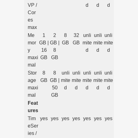
VP /
d
d
d
Cor
es
max
Me
1
2
8
32
unli
unli
unli
mor
GB |
GB |
GB
GB
mite
mite
mite
y
16
8
d
d
d
maxi
GB
GB
mal
Stor
8
8
unli
unli
unli
unli
unli
age
GB
GB |
mite
mite
mite
mite
mite
maxi
50
d
d
d
d
d
mal
GB
Feat
ures
Tim
yes
yes
yes
yes
yes
yes
yes
eSer
ies /