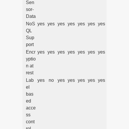
Sen
sor-
Data
NoS
yes
yes
yes
yes
yes
yes
yes
QL
Sup
port
Encr
yes
yes
yes
yes
yes
yes
yes
yptio
n at
rest
Lab
yes
no
yes
yes
yes
yes
yes
el
bas
ed
acce
ss
cont
rol