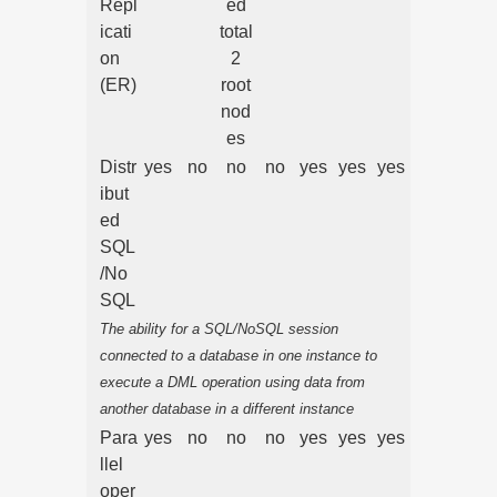
Repl
ed
icati
total
on
2
(ER)
root
nod
es
Distr
yes
no
no
no
yes
yes
yes
ibut
ed
SQL
/No
SQL
The ability for a SQL/NoSQL session
connected to a database in one instance to
execute a DML operation using data from
another database in a different instance
Para
yes
no
no
no
yes
yes
yes
llel
oper