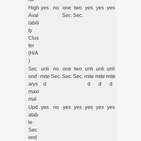
High
yes
no
one
two
yes
yes
yes
Avai
Sec.
Sec.
labili
ty
Clus
ter
(H/A
)
Sec
unli
no
one
two
unli
unli
unli
ond
mite
Sec.
Sec.
Sec.
mite
mite
mite
arys
d
d
d
d
maxi
mal
Upd
yes
no
yes
yes
yes
yes
yes
atab
le
Sec
ond