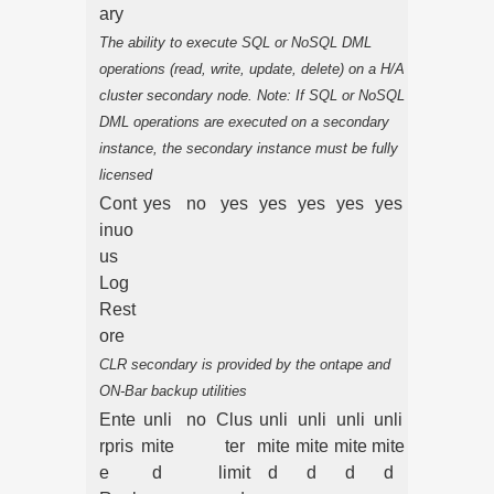
ary
The ability to execute SQL or NoSQL DML
operations (read, write, update, delete) on a H/A
cluster secondary node. Note: If SQL or NoSQL
DML operations are executed on a secondary
instance, the secondary instance must be fully
licensed
Cont
yes
no
yes
yes
yes
yes
yes
inuo
us
Log
Rest
ore
CLR secondary is provided by the ontape and
ON-Bar backup utilities
Ente
unli
no
Clus
unli
unli
unli
unli
rpris
mite
ter
mite
mite
mite
mite
e
d
limit
d
d
d
d