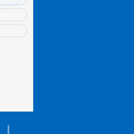
otes
n