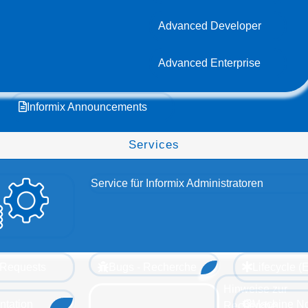
Advanced Developer
Advanced Enterprise
Informix Announcements
Services
Service für Informix Administratoren
 Requests
Bugs - Recherche
Lifecycle 
Hinweise zur
tation
Machine N
Recherche