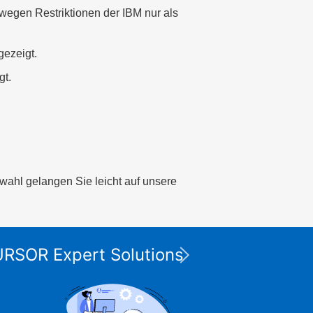
gen Restriktionen der IBM nur als
gezeigt.
gt.
swahl gelangen Sie leicht auf unsere
Die XP
CURSOR Expert Solutions