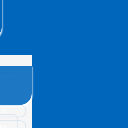
(EOS)
otes