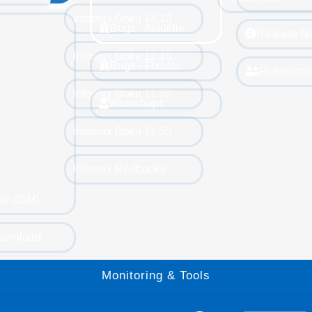
Informix Doku 14.10
Bugs - Aktuelle
Release N
Informix Doku 12.10
Bugs - Fixlists
Referenze
Informix Doku 11.70
Workshops
Informix Doku 11.50
Informix Redbooks
er (IBM)
ownload
Monitoring & Tools