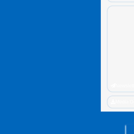
Newslett
Media D