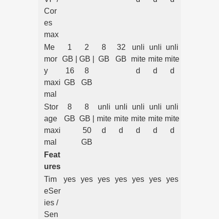
Cor
es
max
Me
1
2
8
32
unli
unli
unli
mor
GB |
GB |
GB
GB
mite
mite
mite
y
16
8
d
d
d
maxi
GB
GB
mal
Stor
8
8
unli
unli
unli
unli
unli
age
GB
GB |
mite
mite
mite
mite
mite
maxi
50
d
d
d
d
d
mal
GB
Feat
ures
Tim
yes
yes
yes
yes
yes
yes
yes
eSer
ies /
Sen