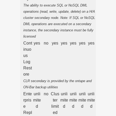
The ability to execute SQL or NoSQL DML
operations (read, write, update, delete) on a H/A
cluster secondary node. Note: If SQL or NoSQL
DML operations are executed on a secondary
instance, the secondary instance must be fully
licensed
Cont
yes
no
yes
yes
yes
yes
yes
inuo
us
Log
Rest
ore
CLR secondary is provided by the ontape and
ON-Bar backup utilities
Ente
unli
no
Clus
unli
unli
unli
unli
rpris
mite
ter
mite
mite
mite
mite
e
d
limit
d
d
d
d
Repl
ed