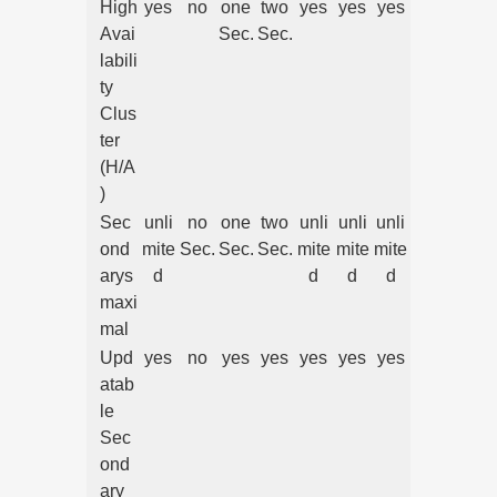
High
yes
no
one
two
yes
yes
yes
Avai
Sec.
Sec.
labili
ty
Clus
ter
(H/A
)
Sec
unli
no
one
two
unli
unli
unli
ond
mite
Sec.
Sec.
Sec.
mite
mite
mite
arys
d
d
d
d
maxi
mal
Upd
yes
no
yes
yes
yes
yes
yes
atab
le
Sec
ond
ary