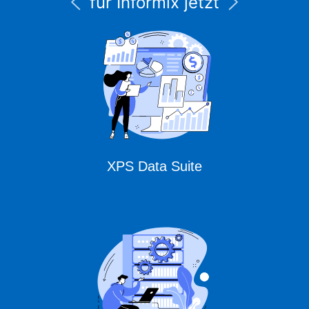
für Informix jetzt
unter CURSOR
Expert Solutions
XPS Data Suite