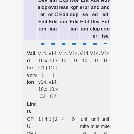
Dev
Inn
Exp
Wor
Ent
Adv
Adv
elop
ovat
ress
kgr
erpr
anc
anc
er
or-C
Edit
oup
ise
ed
ed
Edit
Edit
ion
Edit
Edit
Dev
Ent
ion
ion
ion
ion
elop
erpr
er
ise
Vali
v14.
v14.
v14.
V14.
V14.
V14.
V14
d
10.x
10.x
10
10
10
10
.10
for
C1 |
C1 |
vers
|
|
ion
v14.
v14.
10.x
10.x
C2
C2
Limi
ts
CP
1 | 4
1 | 2
4
24
unli
unli
unli
U
mite
mite
mite
VP /
d
d
d