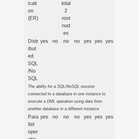
icati
total
on
2
(ER)
root
nod
es
Distr
yes
no
no
no
yes
yes
yes
ibut
ed
SQL
/No
SQL
The ability for a SQL/NoSQL session
connected to a database in one instance to
execute a DML operation using data from
another database in a different instance
Para
yes
no
no
no
yes
yes
yes
llel
oper