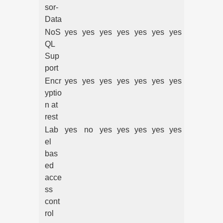
sor-
Data
NoS
yes
yes
yes
yes
yes
yes
yes
QL
Sup
port
Encr
yes
yes
yes
yes
yes
yes
yes
yptio
n at
rest
Lab
yes
no
yes
yes
yes
yes
yes
el
bas
ed
acce
ss
cont
rol