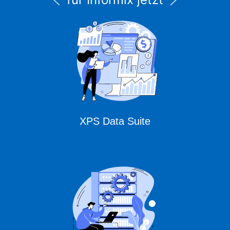
unter CURSOR
Expert Solutions
XPS Data Suite