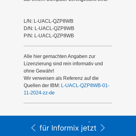
L/N: L-UACL-QZP8WB
D/N: L-UACL-QZP8WB
P/N: L-UACL-QZP8WB
Alle hier gemachten Angaben zur
Lizenzierung sind rein informativ und
ohne Gewähr!
Wir verweisen als Referenz auf die
Quellen der IBM:
L-UACL-QZP8WB-01-
11-2024-zz-de
Alle Service- und
Supportleistungen
für Informix jetzt