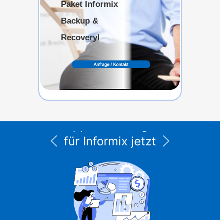
Paket Informix
Backup &
Recovery!
Alle Service- und
Supportleistungen
für Informix jetzt
unter CURSOR
Expert Solutions