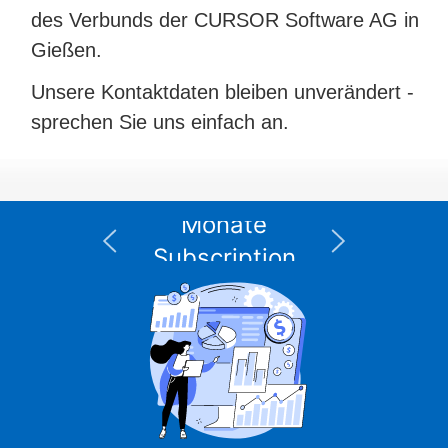
des Verbunds der CURSOR Software AG in
Gießen.
Unsere Kontaktdaten bleiben unverändert -
sprechen Sie uns einfach an.
Die XPS Data Suite
I
für Informix – 12
n
Monate
Subscription
einschließlich
integriertem DBMS