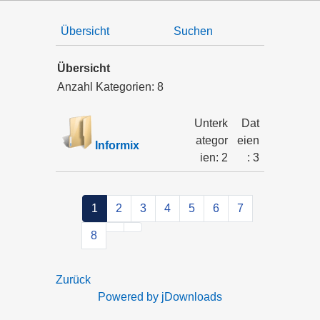
Übersicht
Suchen
Übersicht
Anzahl Kategorien: 8
Unterk
Dat
ategor
eien
Informix
ien: 2
: 3
1
2
3
4
5
6
7
8
Zurück
Powered by jDownloads